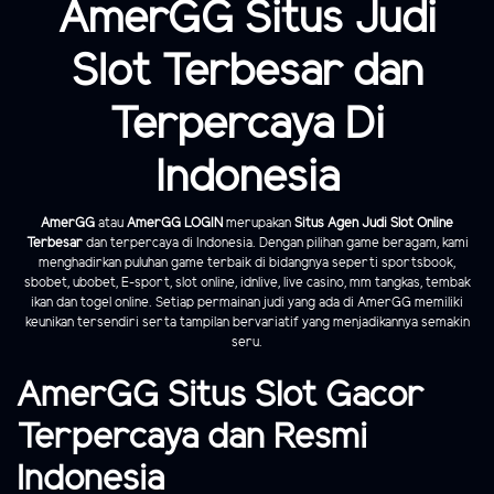
AmerGG Situs Judi
Slot Terbesar dan
Terpercaya Di
Indonesia
AmerGG
atau
AmerGG LOGIN
merupakan
Situs Agen Judi Slot Online
Terbesar
dan terpercaya di Indonesia. Dengan pilihan game beragam, kami
menghadirkan puluhan game terbaik di bidangnya seperti sportsbook,
sbobet, ubobet, E-sport, slot online, idnlive, live casino, mm tangkas, tembak
ikan dan togel online. Setiap permainan judi yang ada di AmerGG memiliki
keunikan tersendiri serta tampilan bervariatif yang menjadikannya semakin
seru.
AmerGG Situs Slot Gacor
Terpercaya dan Resmi
Indonesia