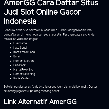
AmerGG Cara Daftar Situs
Judi Slot Online Gacor
Indonesia
Sebelum Anda bisa bermain, buatlah user ID baru dengan melakukan
pendaftaran di menu register secara gratis. Pastikan data yang Anda
masukkan valid dan lengkap.
Username
Kata Sandi
Konfirmasi Sandi
Email
Nomor Telepon
Pilih Bank
Nama Rekening
Nomor Rekening
Kode Validasi
Setelah pendaftaran, Anda bisa langsung login dan mulai bermain. Daftar
sekarang juga untuk peluang menang besar!
Link Alternatif AmerGG