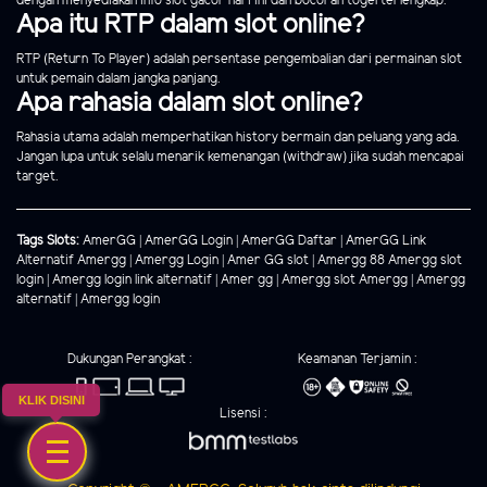
dengan menyediakan info slot gacor hari ini dan bocoran togel terlengkap.
Apa itu RTP dalam slot online?
RTP (Return To Player) adalah persentase pengembalian dari permainan slot
untuk pemain dalam jangka panjang.
Apa rahasia dalam slot online?
Rahasia utama adalah memperhatikan history bermain dan peluang yang ada.
Jangan lupa untuk selalu menarik kemenangan (withdraw) jika sudah mencapai
target.
Tags Slots:
AmerGG
|
AmerGG Login
|
AmerGG Daftar
|
AmerGG Link
Alternatif
Amergg
|
Amergg Login
|
Amer GG slot
|
Amergg 88
Amergg slot
login
|
Amergg login link alternatif
|
Amer gg
|
Amergg slot
Amergg
|
Amergg
alternatif
|
Amergg login
Dukungan Perangkat :
Keamanan Terjamin :
KLIK DISINI
Lisensi :