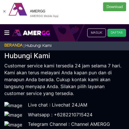
Download
×
AMERGG
AMERGG Mobile App
MASUK
DAFTAR
BERANDA
Hubungi Kami
Hubungi Kami
Customer service kami tersedia 24 jam selama 7 hari.
Kami akan terus melayani Anda kapan pun dan di
manapun Anda berada. Cukup kontak kami akan
langsung menyapa Anda. Silakan pilih layanan
customer service yang tersedia.
Live chat : Livechat 24JAM
Whatsapp : +6282210715424
Telegram Channel : Channel AMERGG