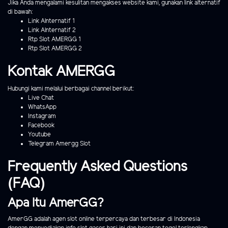
Jika Anda mengalami kesulitan mengakses website kami, gunakan link alternatif
di bawah:
Link Alnternatif 1
Link Alnternatif 2
Rtp Slot AMERGG 1
Rtp Slot AMERGG 2
Kontak AMERGG
Hubungi kami melalui berbagai channel berikut:
Live Chat
WhatsApp
Instagram
Facebook
Youtube
Telegram Amergg Slot
Frequently Asked Questions
(FAQ)
Apa Itu AmerGG?
AmerGG adalah agen slot online terpercaya dan terbesar di Indonesia