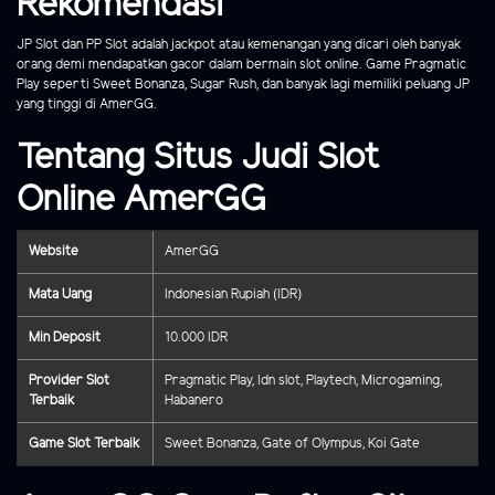
Rekomendasi
JP Slot dan PP Slot adalah jackpot atau kemenangan yang dicari oleh banyak
orang demi mendapatkan gacor dalam bermain slot online. Game Pragmatic
Play seperti Sweet Bonanza, Sugar Rush, dan banyak lagi memiliki peluang JP
yang tinggi di AmerGG.
Tentang Situs Judi Slot
Online AmerGG
Website
AmerGG
Mata Uang
Indonesian Rupiah (IDR)
Min Deposit
10.000 IDR
Provider Slot
Pragmatic Play, Idn slot, Playtech, Microgaming,
Terbaik
Habanero
Game Slot Terbaik
Sweet Bonanza, Gate of Olympus, Koi Gate